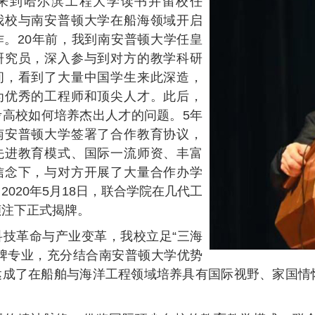
来到哈尔滨工程大学读书并留校任
我校与南安普顿大学在船海领域开启
作。
20
年前，我到南安普顿大学任皇
研究员，深入参与到对方的教学科研
间，看到了大量中国学生来此深造，
为优秀的工程师和顶尖人才。此后，
考高校如何培养杰出人才的问题。
5
年
南安普顿大学签署了合作教育协议，
先进教育模式、国际一流师资、丰富
信念下，与对方开展了大量合作办学
。
2020
年
5
月
18
日，联合学院在几代工
倾注下正式揭牌。
科技革命与产业变革，我校立足“三海
王牌专业，充分结合南安普顿大学优势
达成了在船舶与海洋工程领域培养具有国际视野、家国情
。