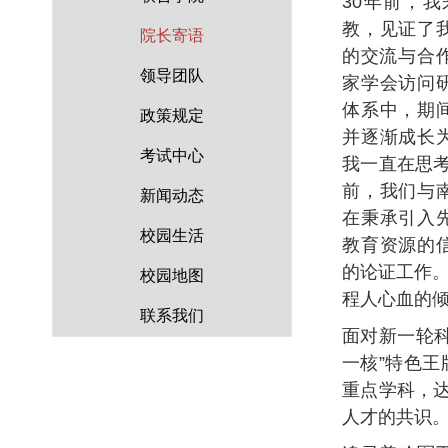
30
年前，我
教，见证了
院长寄语
的交流与合
领导团队
家学会访问
体系中，期
政策规定
并逐渐成长
考试中心
我一直在思
前，我们与
新闻动态
在秉承引入
校园生活
教育资源的
的论证工作
校园地图
程人心血的
联系我们
面对新一轮
一核”特色
重点学科，
人才的共识